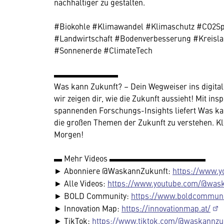
nachhaltiger zu gestalten.
#Biokohle #Klimawandel #Klimaschutz #CO2Sp
#Landwirtschaft #Bodenverbesserung #Kreisla
#Sonnenerde #ClimateTech
▬▬▬▬▬▬▬▬
Was kann Zukunft? – Dein Wegweiser ins digitale 
wir zeigen dir, wie die Zukunft aussieht! Mit in
spannenden Forschungs-Insights liefert Was ka
die großen Themen der Zukunft zu verstehen. Kli
Morgen!
▬ Mehr Videos ▬▬▬▬▬▬▬▬▬▬▬▬
► Abonniere @WaskannZukunft:
https://www.
► Alle Videos:
https://www.youtube.com/@was
► BOLD Community:
https://www.boldcommuni
► Innovation Map:
https://innovationmap.at/
► TikTok:
https://www.tiktok.com/@waskannzu