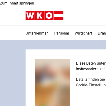
Zum Inhalt springen
Unternehmen
Personal
Wirtschaft
Bran
Wir benötig
Hier würden wir I
Zustimmung, da I
mitunter mit US-
Diese Daten unte
insbesondere kan
Details finden Si
Cookie-Einstellun