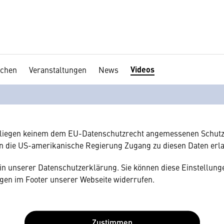
Videos
chen
Veranstaltungen
News
en Ihre Zustimmung
hnen gerne einen externen Inhalt anzeigen. Dafür benötigen wir 
hr Browser personenbezogene technische Daten zu Geräten und
amerikanischen Anbietern austauscht.
rliegen keinem dem EU-Datenschutzrecht angemessenen Schutz
n die US-amerikanische Regierung Zugang zu diesen Daten erl
e in unserer Datenschutzerklärung. Sie können diese Einstellunge
gen im Footer unserer Webseite widerrufen.
Zustimmen