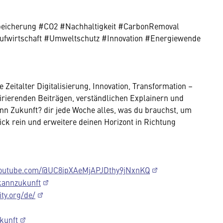
eicherung #CO2 #Nachhaltigkeit #CarbonRemoval
ufwirtschaft #Umweltschutz #Innovation #Energiewende
Zeitalter Digitalisierung, Innovation, Transformation –
spirierenden Beiträgen, verständlichen Explainern und
nn Zukunft? dir jede Woche alles, was du brauchst, um
ck rein und erweitere deinen Horizont in Richtung
youtube.com/@UC8ipXAeMjAPJDthy9jNxnKQ
kannzukunft
ty.org/de/
kunft