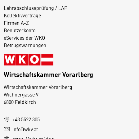
Lehrabschlussprüfung / LAP
Kollektivverträge
Firmen A-Z
Benutzerkonto
eServices der WKO
Betrugswarnungen
Wirtschaftskammer Vorarlberg
D
Wirtschaftskammer Vorarlberg
i
Wichnergasse 9
6800 Feldkirch
e
s
e
+43 5522 305
S
info@wkv.at
e
https://wko.at/vlbg