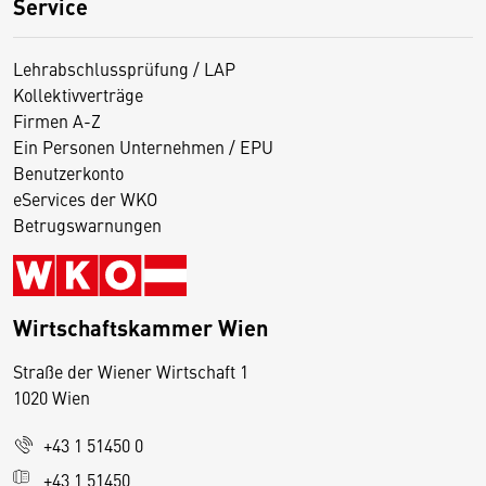
Service
Lehrabschlussprüfung / LAP
Kollektivverträge
Firmen A-Z
Ein Personen Unternehmen / EPU
Benutzerkonto
eServices der WKO
Betrugswarnungen
Wirtschaftskammer Wien
Straße der Wiener Wirtschaft 1
1020 Wien
+43 1 51450 0
D
+43 1 51450