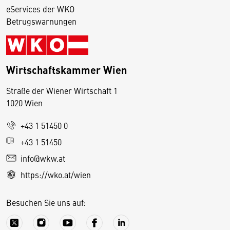
eServices der WKO
Betrugswarnungen
Wirtschaftskammer Wien
Straße der Wiener Wirtschaft 1
1020 Wien
+43 1 51450 0
D
+43 1 51450
i
info@wkw.at
e
https://wko.at/wien
s
e
Besuchen Sie uns auf:
S
e