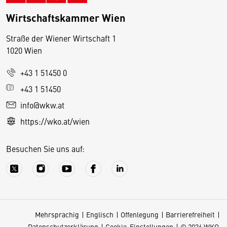
Wirtschaftskammer Wien
Straße der Wiener Wirtschaft 1
1020 Wien
+43 1 51450 0
D
+43 1 51450
i
info@wkw.at
e
https://wko.at/wien
s
e
Besuchen Sie uns auf:
S
e
it
e
v
Mehrsprachig
Englisch
Offenlegung
Barrierefreiheit
e
Datenschutzerklärung
Cookie-Einstellungen
© 2026 WKO