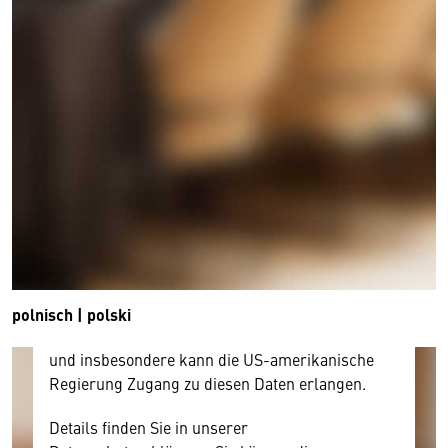
Wir benötigen Ihre Zustimmung
Hier würden wir Ihnen gerne einen externen
Inhalt anzeigen. Dafür benötigen wir allerdings
Ihre Zustimmung, da Ihr Browser
personenbezogene technische Daten zu Geräten
und Nutzerverhalten mitunter mit US-
amerikanischen Anbietern austauscht.
Diese Daten unterliegen keinem dem EU-
polnisch | polski
Datenschutzrecht angemessenen Schutzniveau
und insbesondere kann die US-amerikanische
Regierung Zugang zu diesen Daten erlangen.
Details finden Sie in unserer