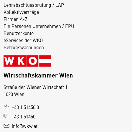
Lehrabschlussprüfung / LAP
Kollektivverträge
Firmen A-Z
Ein Personen Unternehmen / EPU
Benutzerkonto
eServices der WKO
Betrugswarnungen
Wirtschaftskammer Wien
Straße der Wiener Wirtschaft 1
1020 Wien
+43 1 51450 0
D
+43 1 51450
i
info@wkw.at
e