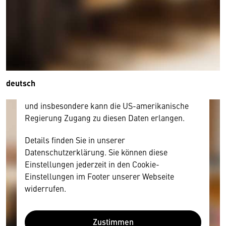
Hier würden wir Ihnen gerne einen externen
Inhalt anzeigen. Dafür benötigen wir allerdings
Ihre Zustimmung, da Ihr Browser
personenbezogene technische Daten zu Geräten
und Nutzerverhalten mitunter mit US-
amerikanischen Anbietern austauscht.
Diese Daten unterliegen keinem dem EU-
deutsch
Datenschutzrecht angemessenen Schutzniveau
und insbesondere kann die US-amerikanische
Regierung Zugang zu diesen Daten erlangen.
Details finden Sie in unserer
Datenschutzerklärung. Sie können diese
Einstellungen jederzeit in den Cookie-
Einstellungen im Footer unserer Webseite
widerrufen.
Zustimmen