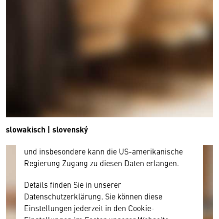
Wir benötigen Ihre Zustimmung
Hier würden wir Ihnen gerne einen externen
Inhalt anzeigen. Dafür benötigen wir allerdings
Ihre Zustimmung, da Ihr Browser
personenbezogene technische Daten zu Geräten
und Nutzerverhalten mitunter mit US-
amerikanischen Anbietern austauscht.
Diese Daten unterliegen keinem dem EU-
slowakisch | slovenský
Datenschutzrecht angemessenen Schutzniveau
und insbesondere kann die US-amerikanische
Regierung Zugang zu diesen Daten erlangen.
Details finden Sie in unserer
Datenschutzerklärung. Sie können diese
Einstellungen jederzeit in den Cookie-