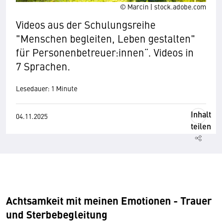
© Marcin | stock.adobe.com
Videos aus der Schulungsreihe
"Menschen begleiten, Leben gestalten"
für Personenbetreuer:innen“. Videos in
7 Sprachen.
Lesedauer: 1 Minute
Inhalt
04.11.2025
Wir benötigen Ihre Zustimmung
teilen
Hier würden wir Ihnen gerne einen externen
Inhalt anzeigen. Dafür benötigen wir allerdings
Ihre Zustimmung, da Ihr Browser
personenbezogene technische Daten zu Geräten
und Nutzerverhalten mitunter mit US-
Achtsamkeit mit meinen Emotionen - Trauer
amerikanischen Anbietern austauscht.
und Sterbebegleitung
Diese Daten unterliegen keinem dem EU-