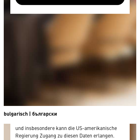
Wir benötigen Ihre Zustimmung
Hier würden wir Ihnen gerne einen externen
Inhalt anzeigen. Dafür benötigen wir allerdings
Ihre Zustimmung, da Ihr Browser
personenbezogene technische Daten zu Geräten
und Nutzerverhalten mitunter mit US-
amerikanischen Anbietern austauscht.
Diese Daten unterliegen keinem dem EU-
bulgarisch | български
Datenschutzrecht angemessenen Schutzniveau
und insbesondere kann die US-amerikanische
Regierung Zugang zu diesen Daten erlangen.