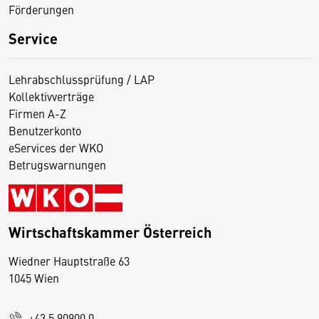
Förderungen
Service
Lehrabschlussprüfung / LAP
Kollektivverträge
Firmen A-Z
Benutzerkonto
eServices der WKO
Betrugswarnungen
Wirtschaftskammer Österreich
Wiedner Hauptstraße 63
D
1045 Wien
i
e
+43 5 90900 0