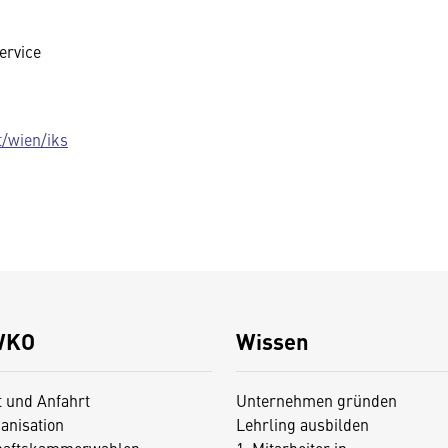
ervice
t/wien/iks
WKO
Wissen
t und Anfahrt
Unternehmen gründen
anisation
Lehrling ausbilden
haftskammerwahlen
1. Mitarbeiter:in