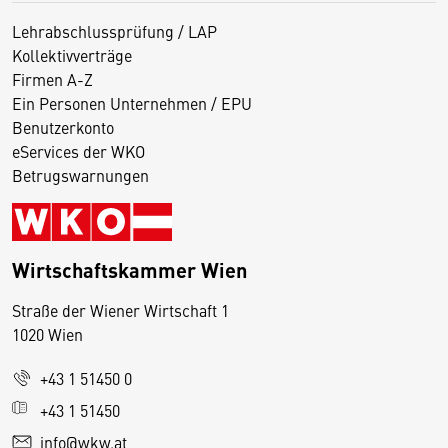
Lehrabschlussprüfung / LAP
Kollektivverträge
Firmen A-Z
Ein Personen Unternehmen / EPU
Benutzerkonto
eServices der WKO
Betrugswarnungen
Wirtschaftskammer Wien
Straße der Wiener Wirtschaft 1
1020 Wien
+43 1 51450 0
D
+43 1 51450
i
info@wkw.at