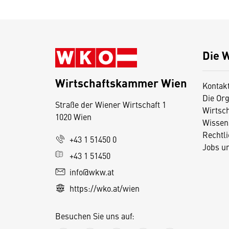
Die 
Wirtschaftskammer Wien
Kontak
Die Org
Straße der Wiener Wirtschaft 1
Wirtsc
1020 Wien
Wissen
Rechtl
D
+43 1 51450 0
Jobs u
i
+43 1 51450
e
info@wkw.at
s
https://wko.at/wien
e
S
Besuchen Sie uns auf:
e