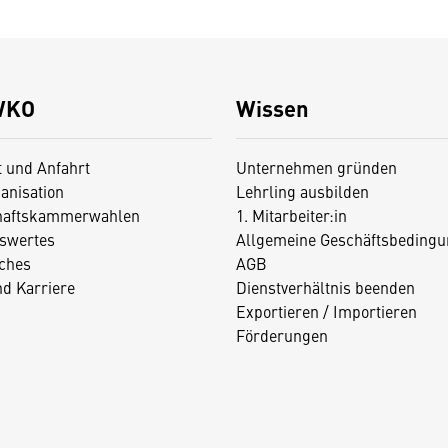
WKO
Wissen
t und Anfahrt
Unternehmen gründen
anisation
Lehrling ausbilden
haftskammerwahlen
1. Mitarbeiter:in
swertes
Allgemeine Geschäftsbedingu
iches
AGB
nd Karriere
Dienstverhältnis beenden
Exportieren / Importieren
Förderungen