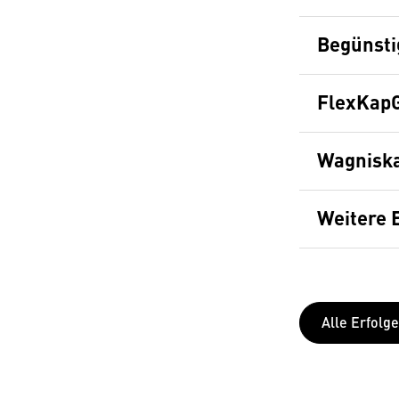
Begünsti
FlexKapG
Wagniska
Weitere 
Alle Erfolge