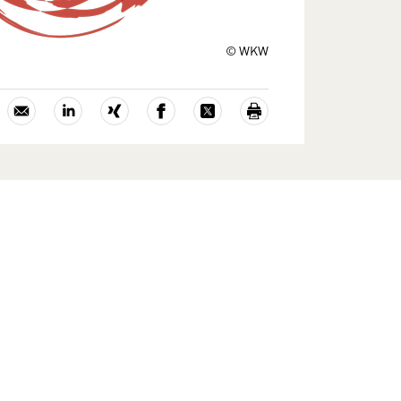
© WKW