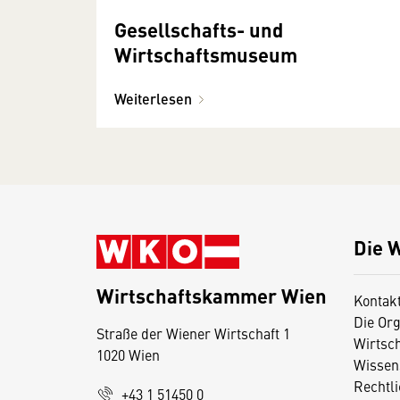
Gesellschafts- und
Wirtschaftsmuseum
Weiterlesen
Die 
Wirtschaftskammer Wien
Kontak
Die Org
Straße der Wiener Wirtschaft 1
Wirtsc
1020 Wien
Wissen
Rechtl
D
+43 1 51450 0