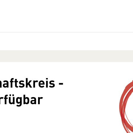
aftskreis -
rfügbar