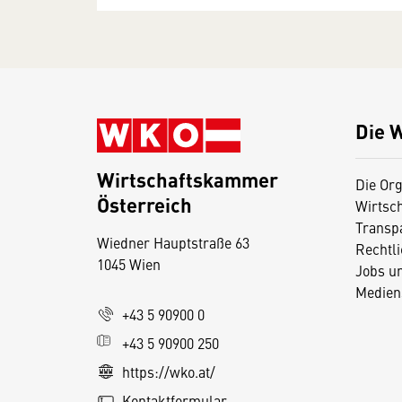
Die 
Wirtschaftskammer
Die Org
Österreich
Wirtsc
D
Transp
Wiedner Hauptstraße 63
i
Rechtl
1045 Wien
Jobs u
e
Medien
s
+43 5 90900 0
e
+43 5 90900 250
S
e
https://wko.at/
it
Kontaktformular