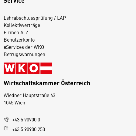
Service
Lehrabschlussprüfung / LAP
Kollektivverträge
Firmen A-Z
Benutzerkonto
eServices der WKO
Betrugswarnungen
Wirtschaftskammer Österreich
Wiedner Hauptstraße 63
D
1045 Wien
i
e
+43 5 90900 0
s
e
+43 5 90900 250