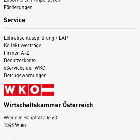
Förderungen
Service
Lehrabschlussprüfung / LAP
Kollektivverträge
Firmen A-Z
Benutzerkonto
eServices der WKO
Betrugswarnungen
Wirtschaftskammer Österreich
Wiedner Hauptstraße 63
D
1045 Wien
i
e