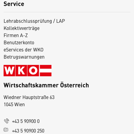
Service
Lehrabschlussprüfung / LAP
Kollektivverträge
Firmen A-Z
Benutzerkonto
eServices der WKO
Betrugswarnungen
Wirtschaftskammer Österreich
Wiedner Hauptstraße 63
D
1045 Wien
i
e
+43 5 90900 0
s
e
+43 5 90900 250