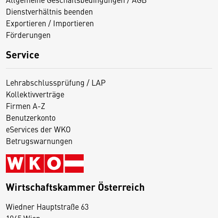
Dienstverhältnis beenden
Exportieren / Importieren
Förderungen
Service
Lehrabschlussprüfung / LAP
Kollektivverträge
Firmen A-Z
Benutzerkonto
eServices der WKO
Betrugswarnungen
Wirtschaftskammer Österreich
Wiedner Hauptstraße 63
D
1045 Wien