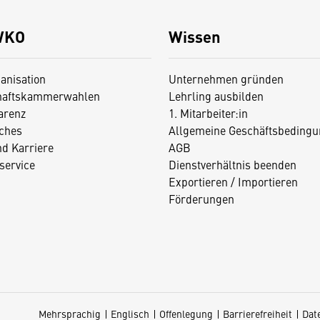
WKO
Wissen
anisation
Unternehmen gründen
haftskammerwahlen
Lehrling ausbilden
arenz
1. Mitarbeiter:in
iches
Allgemeine Geschäftsbedingu
nd Karriere
AGB
service
Dienstverhältnis beenden
Exportieren / Importieren
Förderungen
Mehrsprachig
Englisch
Offenlegung
Barrierefreiheit
Dat