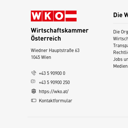
Die 
Wirtschaftskammer
Die Org
Österreich
Wirtsc
D
Transp
Wiedner Hauptstraße 63
i
Rechtl
1045 Wien
Jobs u
e
Medien
s
+43 5 90900 0
e
+43 5 90900 250
S
e
https://wko.at/
it
Kontaktformular
e
v
e