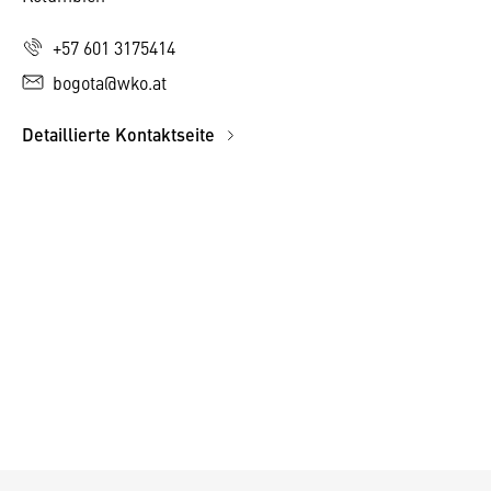
+57 601 3175414
bogota@wko.at
Detaillierte Kontaktseite