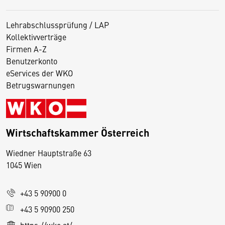
Lehrabschlussprüfung / LAP
Kollektivverträge
Firmen A-Z
Benutzerkonto
eServices der WKO
Betrugswarnungen
Wirtschaftskammer Österreich
Wiedner Hauptstraße 63
D
1045 Wien
i
e
+43 5 90900 0
s
e
+43 5 90900 250
S
https://wko.at/