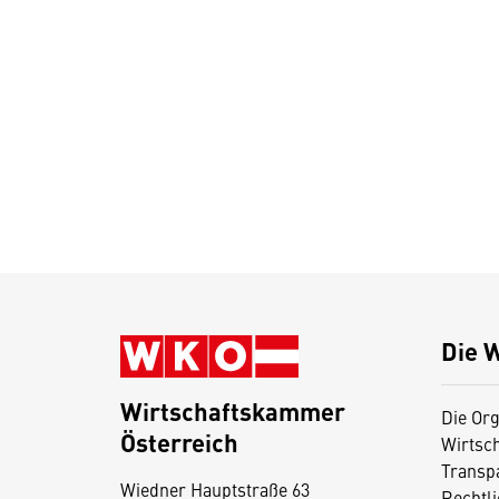
Die 
Wirtschaftskammer
Die Org
Österreich
Wirtsc
D
Transp
Wiedner Hauptstraße 63
i
Rechtl