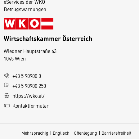
eServices der WKO
Betrugswarnungen
Wirtschaftskammer Österreich
Wiedner Hauptstraße 63
D
1045 Wien
i
e
+43 5 90900 0
s
e
+43 5 90900 250
S
https://wko.at/
e
Kontaktformular
it
e
v
Mehrsprachig
Englisch
Offenlegung
Barrierefreiheit
e