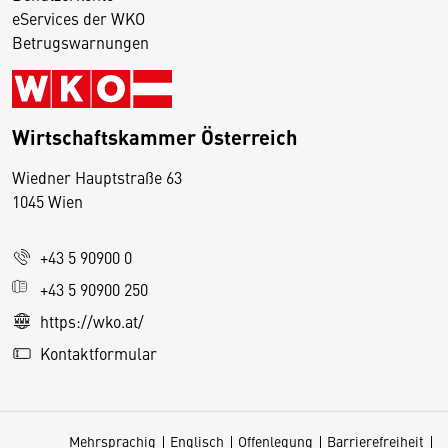
eServices der WKO
Betrugswarnungen
Wirtschaftskammer Österreich
Wiedner Hauptstraße 63
D
1045 Wien
i
e
+43 5 90900 0
s
e
+43 5 90900 250
S
https://wko.at/
e
Kontaktformular
it
e
v
Mehrsprachig
Englisch
Offenlegung
Barrierefreiheit