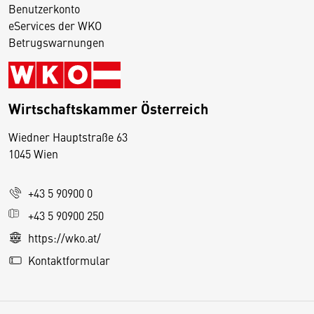
Benutzerkonto
eServices der WKO
Betrugswarnungen
Wirtschaftskammer Österreich
Wiedner Hauptstraße 63
D
1045 Wien
i
e
+43 5 90900 0
s
e
+43 5 90900 250
S
https://wko.at/
e
Kontaktformular
it
e
v