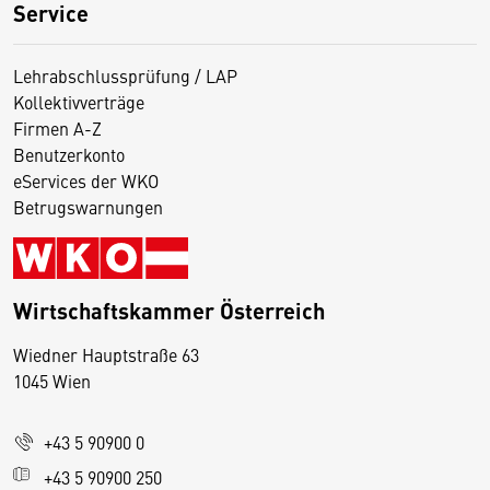
Service
Lehrabschlussprüfung / LAP
Kollektivverträge
Firmen A-Z
Benutzerkonto
eServices der WKO
Betrugswarnungen
Wirtschaftskammer Österreich
Wiedner Hauptstraße 63
D
1045 Wien
i
e
+43 5 90900 0
s
e
+43 5 90900 250