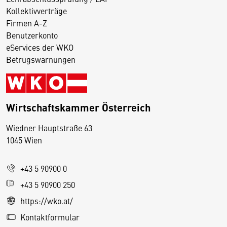
Kollektivverträge
Firmen A-Z
Benutzerkonto
eServices der WKO
Betrugswarnungen
Wirtschaftskammer Österreich
Wiedner Hauptstraße 63
D
1045 Wien
i
e
+43 5 90900 0
s
e
+43 5 90900 250
S
https://wko.at/
e
Kontaktformular
it