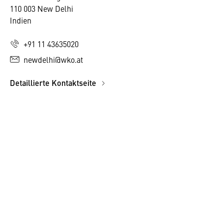
110 003 New Delhi
Indien
+91 11 43635020
newdelhi@wko.at
Detaillierte Kontaktseite