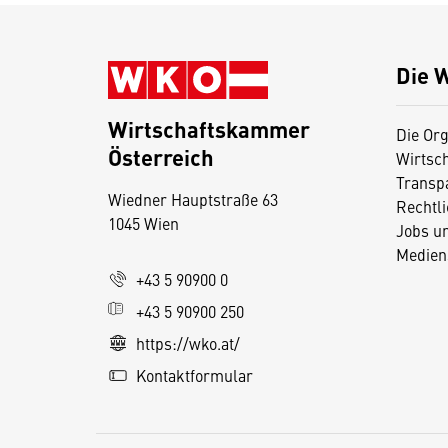
Die 
Wirtschaftskammer
Die Org
Österreich
Wirtsc
D
Transp
Wiedner Hauptstraße 63
i
Rechtl
1045 Wien
Jobs u
e
Medien
s
+43 5 90900 0
e
+43 5 90900 250
S
e
https://wko.at/
it
Kontaktformular
e
v