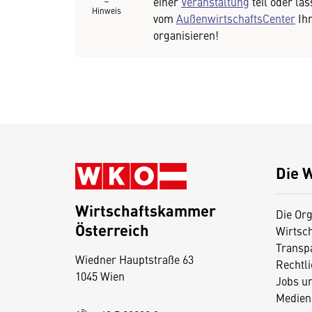
einer
Veranstaltung
teil oder las
Hinweis
vom
AußenwirtschaftsCenter
Ihr
organisieren!
Die 
Wirtschaftskammer
Die Org
Österreich
Wirtsc
D
Transp
Wiedner Hauptstraße 63
i
Rechtl
1045 Wien
Jobs u
e
Medien
s