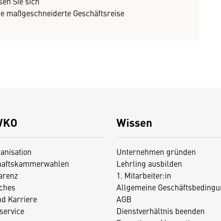
sen Sie sich
e maßgeschneiderte Geschäftsreise
WKO
Wissen
anisation
Unternehmen gründen
haftskammerwahlen
Lehrling ausbilden
arenz
1. Mitarbeiter:in
iches
Allgemeine Geschäftsbedingu
nd Karriere
AGB
service
Dienstverhältnis beenden