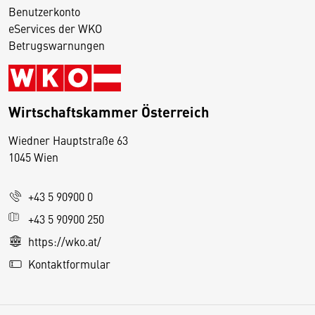
Benutzerkonto
eServices der WKO
Betrugswarnungen
Wirtschaftskammer Österreich
Wiedner Hauptstraße 63
D
1045 Wien
i
e
+43 5 90900 0
s
e
+43 5 90900 250
S
https://wko.at/
e
Kontaktformular
it
e
v