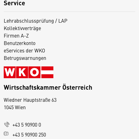
Service
Lehrabschlussprüfung / LAP
Kollektivverträge
Firmen A-Z
Benutzerkonto
eServices der WKO
Betrugswarnungen
Wirtschaftskammer Österreich
Wiedner Hauptstraße 63
D
1045 Wien
i
e
+43 5 90900 0
s
e
+43 5 90900 250