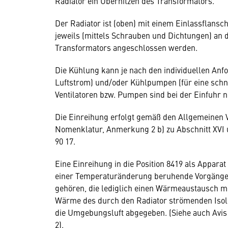
Radiator ein Überhitzen des Transformators.
Der Radiator ist (oben) mit einem Einlassflansc
jeweils (mittels Schrauben und Dichtungen) an
Transformators angeschlossen werden.
Die Kühlung kann je nach den individuellen Anf
Luftstrom) und/oder Kühlpumpen (für eine schnel
Ventilatoren bzw. Pumpen sind bei der Einfuhr n
Die Einreihung erfolgt gemäß den Allgemeinen V
Nomenklatur, Anmerkung 2 b) zu Abschnitt XVI 
90 17.
Eine Einreihung in die Position 8419 als Appara
einer Temperaturänderung beruhende Vorgänge is
gehören, die lediglich einen Wärmeaustausch m
Wärme des durch den Radiator strömenden Isoli
die Umgebungsluft abgegeben. (Siehe auch Avis
2).