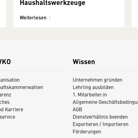
Haushaltswerkzeuge
Weiterlesen
WKO
Wissen
anisation
Unternehmen gründen
haftskammerwahlen
Lehrling ausbilden
arenz
1. Mitarbeiter:in
iches
Allgemeine Geschäftsbedingu
nd Karriere
AGB
service
Dienstverhältnis beenden
Exportieren / Importieren
Förderungen