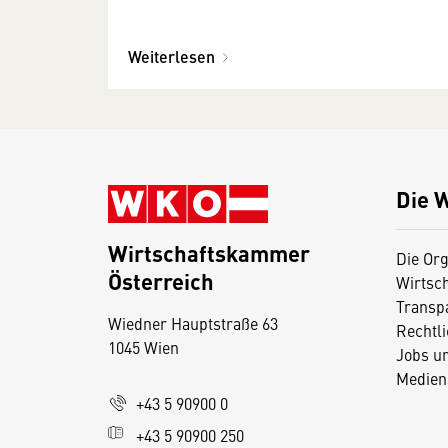
Weiterlesen
Die 
Wirtschaftskammer
Die Org
Österreich
Wirtsc
D
Transp
Wiedner Hauptstraße 63
i
Rechtl
1045 Wien
Jobs u
e
Medien
s
+43 5 90900 0
e
+43 5 90900 250
S