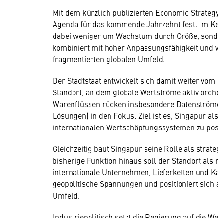
Mit dem kürzlich publizierten Economic Strategy
Agenda für das kommende Jahrzehnt fest. Im Ker
dabei weniger um Wachstum durch Größe, sond
kombiniert mit hoher Anpassungsfähigkeit und w
fragmentierten globalen Umfeld.
Der Stadtstaat entwickelt sich damit weiter vo
Standort, an dem globale Wertströme aktiv orche
Warenflüssen rücken insbesondere Datenströme, 
Lösungen) in den Fokus. Ziel ist es, Singapur a
internationalen Wertschöpfungssystemen zu posi
Gleichzeitig baut Singapur seine Rolle als stra
bisherige Funktion hinaus soll der Standort als
internationale Unternehmen, Lieferketten und Kap
geopolitische Spannungen und positioniert sich
Umfeld.
Industriepolitisch setzt die Regierung auf die