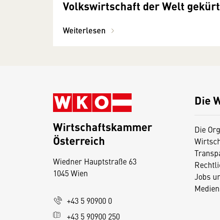
Volkswirtschaft der Welt gekürt
Weiterlesen
Die 
Wirtschaftskammer
Die Org
Österreich
Wirtsc
D
Transp
Wiedner Hauptstraße 63
i
Rechtl
1045 Wien
Jobs u
e
Medien
s
+43 5 90900 0
e
+43 5 90900 250
S