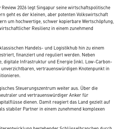
 Review 2026 legt Singapur seine wirtschaftspolitische
n geht es der kleinen, aber potenten Volkswirtschaft
ern um hochwertige, schwer kopierbare Wertschöpfung,
irtschaftlicher Resilienz in einem zunehmend
m klassischen Handels- und Logistikhub hin zu einem
striert, finanziert und reguliert werden. Neben
digitale Infrastruktur und Energie (inkl. Low-Carbon-
ls unverzichtbaren, vertrauenswürdigen Knotenpunkt in
tionieren.
tegisches Steuerungszentrum weiter aus. Über die
 neutraler und vertrauenswürdiger Anker für
italflüsse dienen. Damit reagiert das Land gezielt auf
 als stabiler Partner in einem zunehmend komplexen
 Weiterentwicklung bestehender Schlüsselbranchen durch