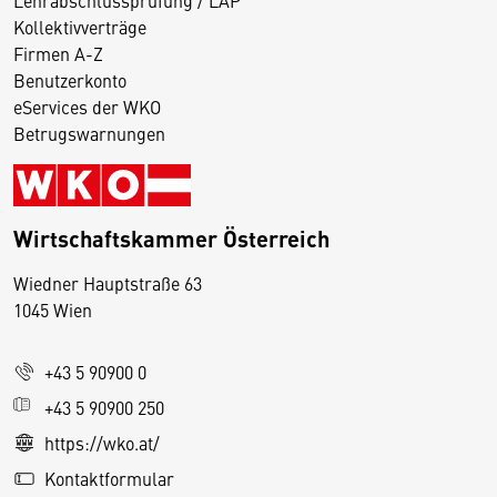
Kollektivverträge
Firmen A-Z
Benutzerkonto
eServices der WKO
Betrugswarnungen
Wirtschaftskammer Österreich
Wiedner Hauptstraße 63
D
1045 Wien
i
e
+43 5 90900 0
s
e
+43 5 90900 250
S
https://wko.at/
e
Kontaktformular