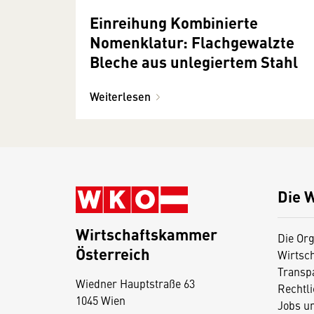
Einreihung Kombinierte
Nomenklatur: Flachgewalzte
Bleche aus unlegiertem Stahl
Weiterlesen
Die 
Wirtschaftskammer
Die Org
Österreich
Wirtsc
D
Transp
Wiedner Hauptstraße 63
i
Rechtl
1045 Wien
Jobs u
e