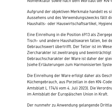
Nomenklatur sowie nach dem Wortlaut der KN-C
Aufgrund der objektiven Merkmale handelt es si
Aussehens und des Verwendungszwecks fällt die 
Haushalts- oder Hauswirtschaftsartikel, Hygiene
Eine Einreihung in die Position 6913 als Ziergeg
Tisch- und andere Haushaltswaren fallen, bei de
Gebrauchswert übertrifft. Der Teller ist im Wes
Ziercharakter ist zweitrangig und beeinträchtig
Gebrauchscharakter der Ware ist daher der glei
(siehe Erläuterungen zum Harmonisierten System
Die Einreihung der Ware erfolgt daher als Gesch
Küchengebrauch, aus Porzellan in den KN-Code
Amtsblatt L 174/6 vom 4. Juli 2023). Die Verordn
im Amtsblatt der Europäischen Union in Kraft.
Der nunmehr zu Anwendung gelangende Drittland