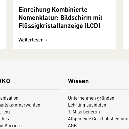
Einreihung Kombinierte
Nomenklatur: Bildschirm mit
Flüssigkristallanzeige (LCD)
Weiterlesen
WKO
Wissen
anisation
Unternehmen gründen
haftskammerwahlen
Lehrling ausbilden
arenz
1. Mitarbeiter:in
iches
Allgemeine Geschäftsbedingu
nd Karriere
AGB