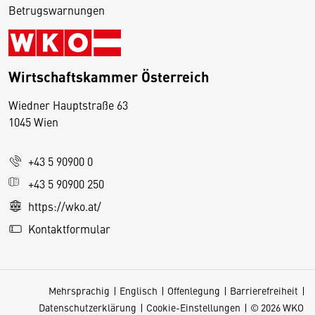
Betrugswarnungen
Wirtschaftskammer Österreich
Wiedner Hauptstraße 63
D
1045 Wien
i
e
+43 5 90900 0
s
e
+43 5 90900 250
S
https://wko.at/
e
Kontaktformular
it
e
v
Mehrsprachig
Englisch
Offenlegung
Barrierefreiheit
e
Datenschutzerklärung
Cookie-Einstellungen
© 2026 WKO