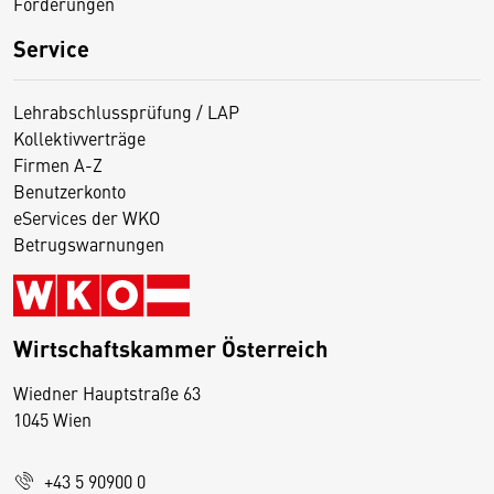
Förderungen
Service
Lehrabschlussprüfung / LAP
Kollektivverträge
Firmen A-Z
Benutzerkonto
eServices der WKO
Betrugswarnungen
Wirtschaftskammer Österreich
Wiedner Hauptstraße 63
D
1045 Wien
i
e
+43 5 90900 0
s