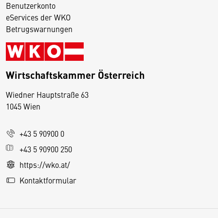
Benutzerkonto
eServices der WKO
Betrugswarnungen
Wirtschaftskammer Österreich
Wiedner Hauptstraße 63
D
1045 Wien
i
e
+43 5 90900 0
s
e
+43 5 90900 250
S
https://wko.at/
e
Kontaktformular
it
e
v