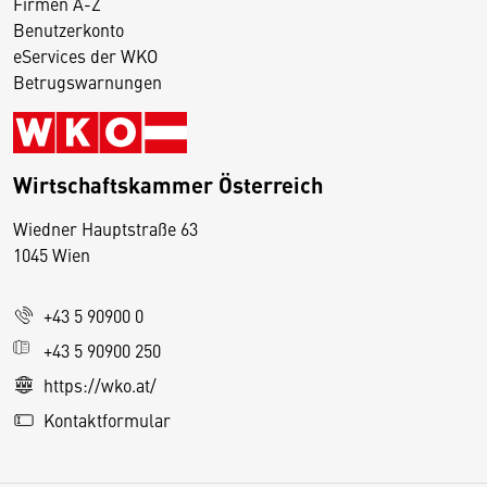
Firmen A-Z
Benutzerkonto
eServices der WKO
Betrugswarnungen
Wirtschaftskammer Österreich
Wiedner Hauptstraße 63
D
1045 Wien
i
e
+43 5 90900 0
s
e
+43 5 90900 250
S
https://wko.at/
e
Kontaktformular
it
e