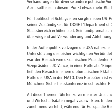
Verhandlungen für diverse andere politische Vor
April sollte es in diesem Punkt etwas mehr Klar
Für (politische) Schlagzeilen sorgte neben US
seiner Zuständigkeit für DOGE ("Department of Go
Staatsbereich erhöhen soll. Sein undiplomatis
überwiegend auf Verwunderung und Ablehnung
In der Außenpolitik vollzogen die USA nahezu e
Unterstützung des bisher wichtigsten Verbündete
war der Besuch vom ukrainischen Präsidenten S
Vizepräsident JD Vance, in einer Rolle als "Ein
ließ den Besuch in einem diplomatischen Eklat 
Rolle der USA in der NATO. Den Europäern ist v
Münchner Sicherheitskonferenz in schlechter E
All diese Themen führten zu vermehrter Unsic
und Wirtschaftsdaten negativ auswirkten. In d
zunehmend verfehlt, während für Europa die Rea