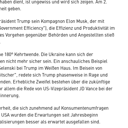
haben dient, ist ungewiss und wird sich zeigen. Am 2.
heit geben.
-Präsident Trump sein Kompagnon Elon Musk, der mit
vernment Efficiency"), die Effizienz und Produktivität im
ches Vorgehen gegenüber Behörden und Angestellten stieß
.
ine 180° Kehrtwende. Die Ukraine kann sich der
n nicht mehr sicher sein. Ein anschauliches Beispiel
elenski bei Trump im Weißen Haus. Im Beisein von
peitscher", redete sich Trump phasenweise in Rage und
enden. Erhebliche Zweifel bestehen über die zukünftige
or allem die Rede von US-Vizepräsident JD Vance bei der
rinnerung.
herheit, die sich zunehmend auf Konsumentenumfragen
en USA wurden die Erwartungen seit Jahresbeginn
lisierungen besser als erwartet ausgefallen sind.