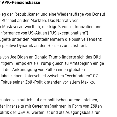
er APK-Pensionskasse
ieg der Republikaner und eine Wiederauflage von Donald
 Klarheit an den Märkten. Das Narrativ von
 Musk verantwortlich, niedrige Steuern, Innovation und
erformance von US-Aktien ("US exceptionalism")
gelte unter den Marktteilnehmern die positive Tendenz
e positive Dynamik an den Börsen zunächst fort.
 von Joe Biden an Donald Trump änderte sich das Bild
artigem Tempo erließ Trump gleich zu Amtsbeginn einige
mit der Ankündigung von Zöllen einen globalen
dabei keinen Unterschied zwischen "Verbündeten" G7
Fokus seiner Zoll-Politik standen vor allem Mexiko,
aten vermutlich auf der politischen Agenda bleiben,
der ihrerseits mit Gegenmaßnahmen in Form von Zöllen
 Taktik der USA zu werten ist und als Ausgangsbasis für