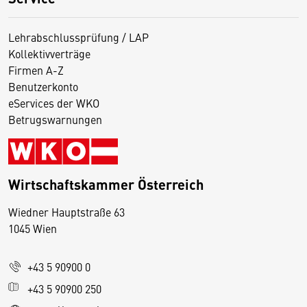
Lehrabschlussprüfung / LAP
Kollektivverträge
Firmen A-Z
Benutzerkonto
eServices der WKO
Betrugswarnungen
Wirtschaftskammer Österreich
Wiedner Hauptstraße 63
D
1045 Wien
i
e
+43 5 90900 0
s
e
+43 5 90900 250