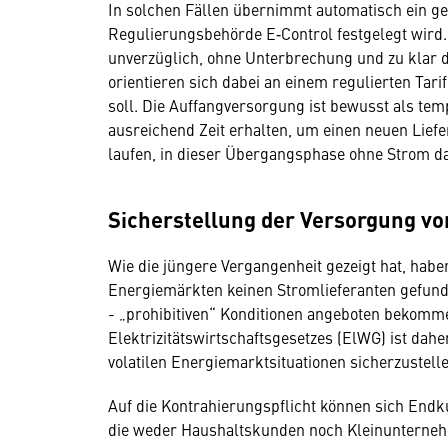
In solchen Fällen übernimmt automatisch ein ge
Regulierungsbehörde E‑Control festgelegt wird. 
unverzüglich, ohne Unterbrechung und zu klar de
orientieren sich dabei an einem regulierten Ta
soll. Die Auffangversorgung ist bewusst als te
ausreichend Zeit erhalten, um einen neuen Lief
laufen, in dieser Übergangsphase ohne Strom 
Sicherstellung der Versorgung v
Wie die jüngere Vergangenheit gezeigt hat, ha
Energiemärkten keinen Stromlieferanten gefunde
- „prohibitiven“ Konditionen angeboten bekomme
Elektrizitätswirtschaftsgesetzes (ElWG) ist da
volatilen Energiemarktsituationen sicherzustelle
Auf die Kontrahierungspflicht können sich End
die weder Haushaltskunden noch Kleinunternehm