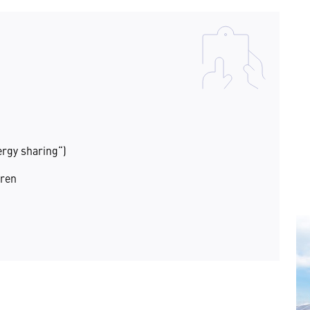
rgy sharing“)
eren