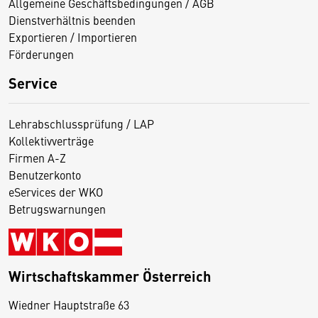
Allgemeine Geschäftsbedingungen / AGB
Dienstverhältnis beenden
Exportieren / Importieren
Förderungen
Service
Lehrabschlussprüfung / LAP
Kollektivverträge
Firmen A-Z
Benutzerkonto
eServices der WKO
Betrugswarnungen
Wirtschaftskammer Österreich
Wiedner Hauptstraße 63
D