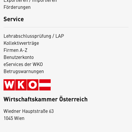
Förderungen
Service
Lehrabschlussprüfung / LAP
Kollektivverträge
Firmen A-Z
Benutzerkonto
eServices der WKO
Betrugswarnungen
Wirtschaftskammer Österreich
Wiedner Hauptstraße 63
D
1045 Wien
i
e