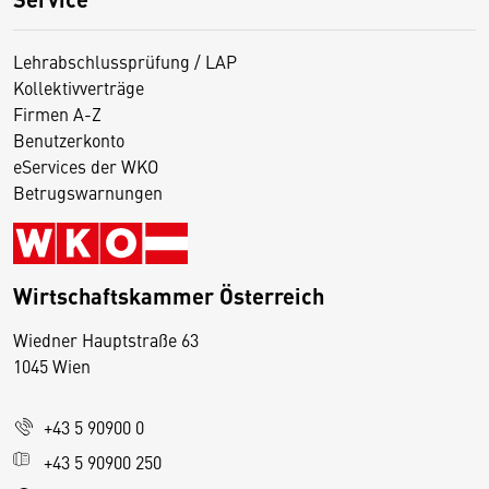
Lehrabschlussprüfung / LAP
Kollektivverträge
Firmen A-Z
Benutzerkonto
eServices der WKO
Betrugswarnungen
Wirtschaftskammer Österreich
Wiedner Hauptstraße 63
D
1045 Wien
i
e
+43 5 90900 0
s
e
+43 5 90900 250