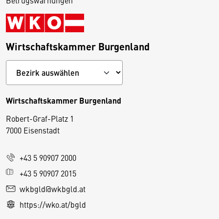
Betrugswarnungen
Wirtschaftskammer Burgenland
Wirtschaftskammer Burgenland
Robert-Graf-Platz 1
D
7000 Eisenstadt
i
e
+43 5 90907 2000
s
e
+43 5 90907 2015
S
wkbgld@wkbgld.at
e
https://wko.at/bgld
it