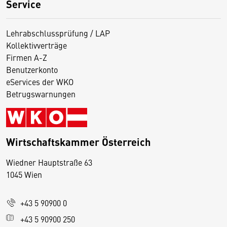
Service
Lehrabschlussprüfung / LAP
Kollektivverträge
Firmen A-Z
Benutzerkonto
eServices der WKO
Betrugswarnungen
Wirtschaftskammer Österreich
Wiedner Hauptstraße 63
D
1045 Wien
i
e
+43 5 90900 0
s
e
+43 5 90900 250