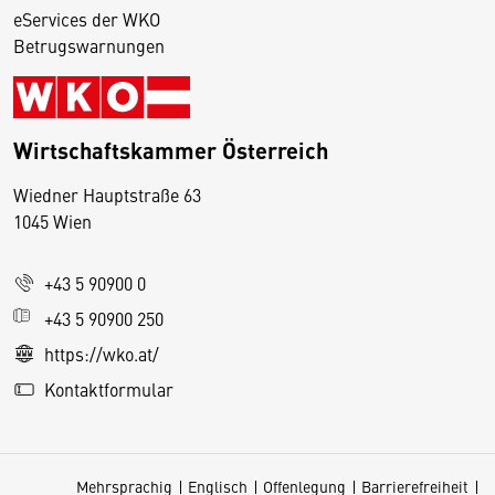
eServices der WKO
Betrugswarnungen
Wirtschaftskammer Österreich
Wiedner Hauptstraße 63
D
1045 Wien
i
e
+43 5 90900 0
s
e
+43 5 90900 250
S
https://wko.at/
e
Kontaktformular
it
e
v
Mehrsprachig
Englisch
Offenlegung
Barrierefreiheit