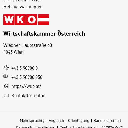
Betrugswarnungen
Wirtschaftskammer Österreich
Wiedner Hauptstraße 63
D
1045 Wien
i
e
+43 5 90900 0
s
e
+43 5 90900 250
S
https://wko.at/
e
Kontaktformular
it
e
v
Mehrsprachig
Englisch
Offenlegung
Barrierefreiheit
e
Datenschutzerklärung
Cookie-Einstellungen
© 2026 WKO