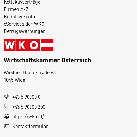
Kollektivverträge
Firmen A-Z
Benutzerkonto
eServices der WKO
Betrugswarnungen
Wirtschaftskammer Österreich
Wiedner Hauptstraße 63
D
1045 Wien
i
e
+43 5 90900 0
s
e
+43 5 90900 250
S
https://wko.at/
e
Kontaktformular
it