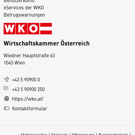
Benutzerkonto
eServices der WKO
Betrugswarnungen
Wirtschaftskammer Österreich
Wiedner Hauptstraße 63
D
1045 Wien
i
e
+43 5 90900 0
s
e
+43 5 90900 250
S
https://wko.at/
e
Kontaktformular
it
e
v
Mehrsprachig
Englisch
Offenlegung
Barrierefreiheit