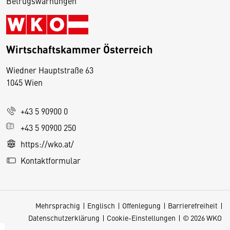
Betrugswarnungen
Wirtschaftskammer Österreich
Wiedner Hauptstraße 63
D
1045 Wien
i
e
+43 5 90900 0
s
e
+43 5 90900 250
S
https://wko.at/
e
Kontaktformular
it
e
v
Mehrsprachig
Englisch
Offenlegung
Barrierefreiheit
e
Datenschutzerklärung
Cookie-Einstellungen
© 2026 WKO
r