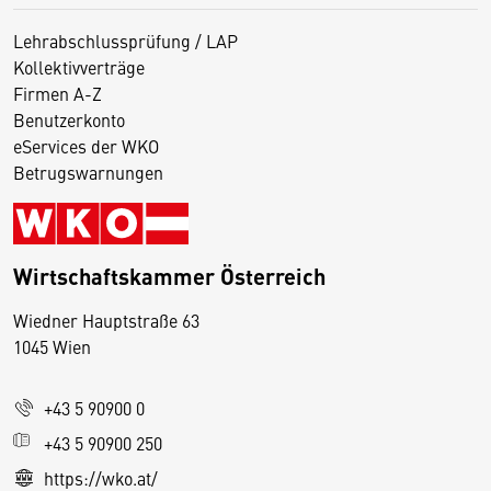
Lehrabschlussprüfung / LAP
Kollektivverträge
Firmen A-Z
Benutzerkonto
eServices der WKO
Betrugswarnungen
Wirtschaftskammer Österreich
Wiedner Hauptstraße 63
D
1045 Wien
i
e
+43 5 90900 0
s
e
+43 5 90900 250
S
https://wko.at/